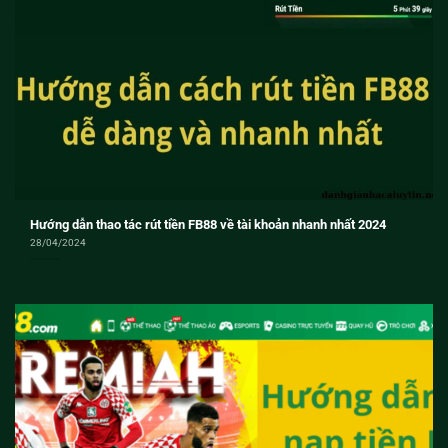
Hướng dẫn thao tác rút tiền FB88 về tài khoản nhanh nhất 2024
28/04/2024