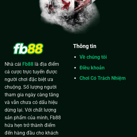
Thông tin
Về chúng tôi
Nhà cái
Fb88
là địa điểm
Điều khoản
cá cược trực tuyến được
Chơi Có Trách Nhiệm
người chơi đặc biệt ưa
chuộng. Số lượng người
tham gia ngày càng tăng
và vẫn chưa có dấu hiệu
dừng lại. Với chất lượng
sản phẩm của mình, Fb88
hứa hẹn trở thành điểm
đến hàng đầu cho khách