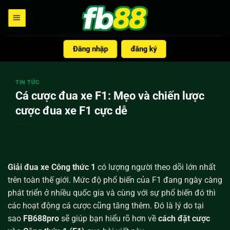
Bỏ
qua
nội
dung
Đăng nhập
đăng ký
TIN TỨC
Cá cược đua xe F1: Mẹo và chiến lược
cược đua xe F1 cực dễ
Giải đua xe Công thức 1
có lượng người theo dõi lớn nhất
trên toàn thế giới. Mức độ phổ biến của F1 đang ngày càng
phát triển ở nhiều quốc gia và cùng với sự phổ biến đó thì
các hoạt động cá cược cũng tăng thêm. Đó là lý do tại
sao
FB688pro
sẽ giúp bạn hiểu rõ hơn về
cách đặt cược