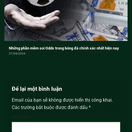
Những phần mềm soi Odds trong bóng đá chính xác nhất hiện nay
27/04/2024
Để lại một bình luận
Email của bạn sẽ không được hiển thị công khai.
Các trường bắt buộc được đánh dấu
*
Bình luận
*