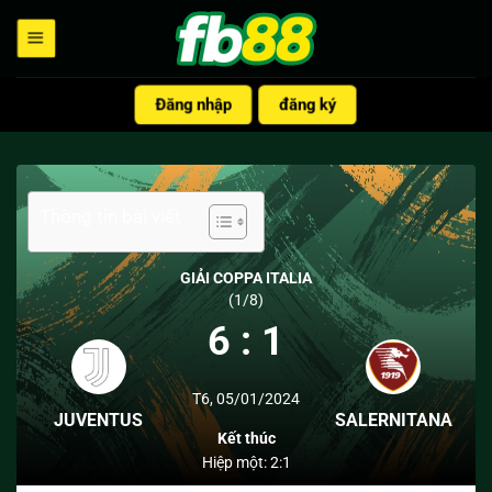
Bỏ
qua
nội
dung
Đăng nhập
đăng ký
Thông tin bài viết
GIẢI COPPA ITALIA
(1/8)
6 : 1
T6, 05/01/2024
JUVENTUS
SALERNITANA
Kết thúc
Hiệp một:
2:1