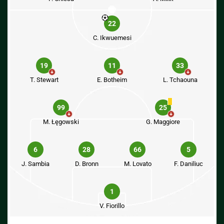
22
C. Ikwuemesi
19
11
33
T. Stewart
E. Botheim
L. Tchaouna
99
25
M. Łęgowski
G. Maggiore
6
28
66
5
J. Sambia
D. Bronn
M. Lovato
F. Daniliuc
1
V. Fiorillo