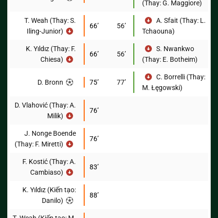
(Thay: G. Maggiore)
T. Weah (Thay: S.
A. Sfait (Thay: L.
66’
56’
Iling-Junior)
Tchaouna)
K. Yıldız (Thay: F.
S. Nwankwo
66’
56’
Chiesa)
(Thay: E. Botheim)
C. Borrelli (Thay:
D. Bronn
75’
77’
M. Łęgowski)
D. Vlahović (Thay: A.
76’
Milik)
J. Nonge Boende
76’
(Thay: F. Miretti)
F. Kostić (Thay: A.
83’
Cambiaso)
K. Yıldız (Kiến tạo:
88’
Danilo)