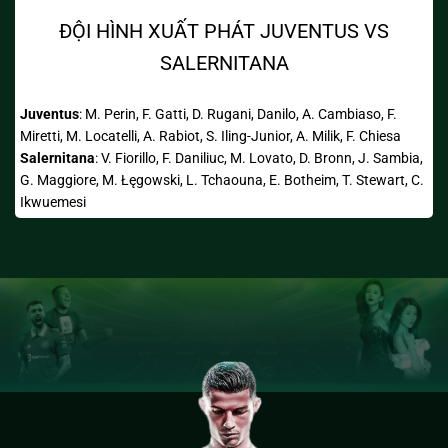
ĐỘI HÌNH XUẤT PHÁT JUVENTUS VS
SALERNITANA
Juventus
:
M. Perin, F. Gatti, D. Rugani, Danilo, A. Cambiaso, F.
Miretti, M. Locatelli, A. Rabiot, S. Iling-Junior, A. Milik, F. Chiesa
Salernitana
:
V. Fiorillo, F. Daniliuc, M. Lovato, D. Bronn, J. Sambia,
G. Maggiore, M. Łęgowski, L. Tchaouna, E. Botheim, T. Stewart, C.
Ikwuemesi