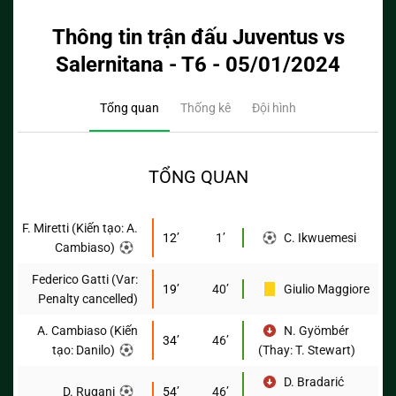
Thông tin trận đấu Juventus vs
Salernitana - T6 - 05/01/2024
Tổng quan
Thống kê
Đội hình
TỔNG QUAN
F. Miretti (Kiến tạo: A.
12’
1’
C. Ikwuemesi
Cambiaso)
Federico Gatti (Var:
19’
40’
Giulio Maggiore
Penalty cancelled)
A. Cambiaso (Kiến
N. Gyömbér
34’
46’
tạo: Danilo)
(Thay: T. Stewart)
D. Bradarić
D. Rugani
54’
46’