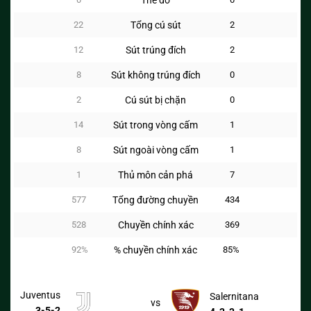
Thẻ đỏ
22
Tổng cú sút
2
12
Sút trúng đích
2
8
Sút không trúng đích
0
2
Cú sút bị chặn
0
14
Sút trong vòng cấm
1
8
Sút ngoài vòng cấm
1
1
Thủ môn cản phá
7
577
Tổng đường chuyền
434
528
Chuyền chính xác
369
92%
% chuyền chính xác
85%
Juventus
Salernitana
vs
3-5-2