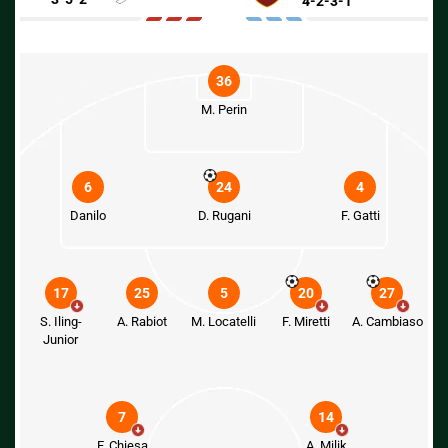
4-2-3-1
36
M. Perin
6
24
4
Danilo
D. Rugani
F. Gatti
17
25
5
20
27
S. Iling-
A. Rabiot
M. Locatelli
F. Miretti
A. Cambiaso
Junior
7
14
F. Chiesa
A. Milik