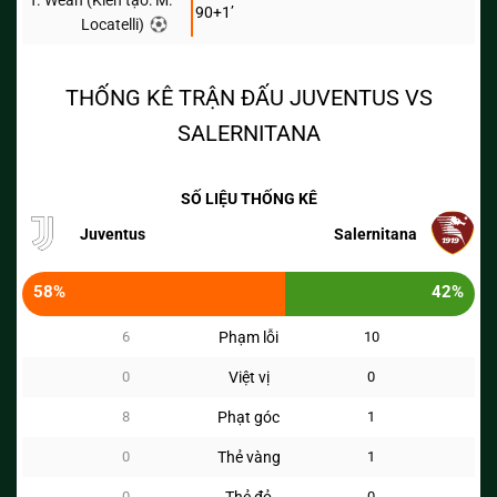
T. Weah (Kiến tạo: M.
90+1’
Locatelli)
THỐNG KÊ TRẬN ĐẤU JUVENTUS VS
SALERNITANA
SỐ LIỆU THỐNG KÊ
Juventus
Salernitana
58%
42%
6
Phạm lỗi
10
0
Việt vị
0
8
Phạt góc
1
0
Thẻ vàng
1
0
0