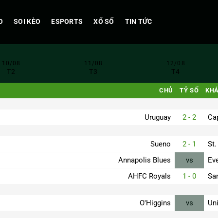
O
SOI KÈO
ESPORTS
XỔ SỐ
TIN TỨC
10/08
11/08
12/08
T2
T3
T4
CHỦ
TỶ SỐ
KH
Uruguay
2 - 2
Ca
Sueno
2 - 1
St.
Annapolis Blues
vs
Ev
AHFC Royals
1 - 0
Sa
O'Higgins
vs
Un