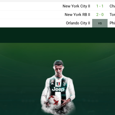
New York City II
1 - 1
Ch
New York RB II
2 - 0
Tor
Orlando City II
vs
Phi