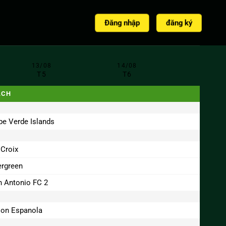
Đăng nhập
đăng ký
13/08
14/08
T5
T6
ÁCH
pe Verde Islands
 Croix
ergreen
n Antonio FC 2
ion Espanola