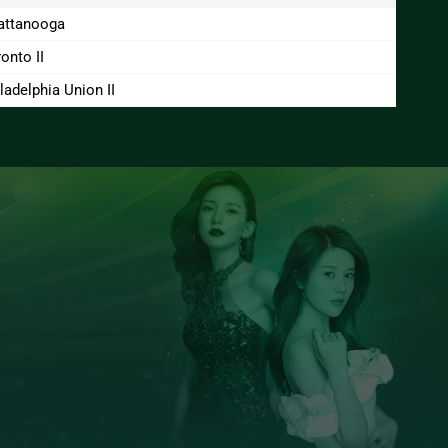
attanooga
onto II
ladelphia Union II